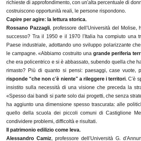
richieste di approfondimento, con un'alta percentuale di donn
costruiscono opportunità reali, le persone rispondono.
Capire per agire: la lettura storica.
Rossano Pazzagli
, professore dell'Università del Molise,
successo? Tra il 1950 e il 1970 l'Italia ha compiuto una 
Paese industriale, adottando uno sviluppo polarizzante che 
le campagne. «Abbiamo costruito una
grande periferia terr
che era policentrico e si è abbassato, subendo quella che h
rimasto? Più di quanto si pensi: paesaggi, case vuote, pro
risponde “che non c’è niente” a rileggere i territori
. C'è s
insistito sulla necessità di una visione che preceda la str
«Spesso dai bandi si parte solo dai progetti, che senza stra
ha aggiunto una dimensione spesso trascurata: alle polit
quello della scuola dei piccoli comuni di Castiglione Me
condividere problemi, difficoltà e risultati.
Il patrimonio edilizio come leva.
Alessandro Camiz
, professore dell'Università G. d'Annun