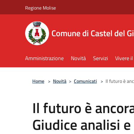
Salta al contenuto principale
Regione Molise
Comune di Castel del G
Amministrazione
Novità
Servizi
Vivere 
Home
>
Novità
>
Comunicati
>
Il futuro è an
Il futuro è ancora
Giudice analisi e