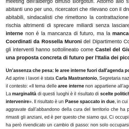
meeting dell'albergo diffuso Borgotufi. Attorno allo
abitanti uno per uno, ricercatori che rilevano con il dr
abitabili, sindacalisti che rimettono la contrattazion
rischia altrimenti di sprecare miliardi senza lascia
interne
non è la mancanza di futuro, ma la
mancan
Coordinati da
Rossella Muroni
del Dipartimento Co
gli interventi hanno sottolineato come
Castel del Gi
una proposta concreta di futuro per l'Italia dei picc
Un'assenza che pesa: le aree interne fuori dall'agenda pol
Ad aprire i lavori è stata
Carla Mastrantonio
, Segretaria na
il contesto: «Il tema delle
aree interne
non appartiene all'age
La
marginalità
di questi luoghi è il risultato di
scelte politi
intervenire
». Il risultato è un
Paese spaccato in due
, in cu
aggravate dall'abbandono della cura del territorio che ha p
rimasti gli anziani, ed è per questo che siamo qui. Ci occup
ha però rivendicato un cambio di passo: non solo occuparsi d