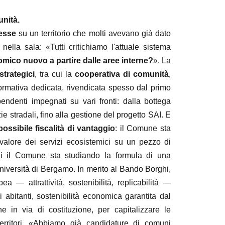
unità.
messe
su un territorio che molti avevano già dato
la sala: «Tutti critichiamo l'attuale sistema
ico nuovo a partire dalle aree interne?
». La
strategici
, tra cui la
cooperativa di comunità
,
ormativa dedicata, rivendicata spesso dal primo
endenti impegnati su vari fronti: dalla bottega
ie stradali, fino alla gestione del progetto SAI. E
possibile fiscalità di vantaggio
: il Comune sta
valore dei servizi ecosistemici su un pezzo di
ui il Comune sta studiando la formula di una
niversità di Bergamo. In merito al Bando Borghi,
ea — attrattività, sostenibilità, replicabilità —
i abitanti, sostenibilità economica garantita dal
 in via di costituzione, per capitalizzare le
territori. «Abbiamo già candidature di comuni