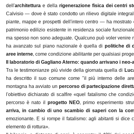
dell'
architettura
e della
rigenerazione fisica dei centri st
Calvisio — dove è stato condotto un rilievo digitale integral
piante, mappe e prospetti dell'intero centro — ha mostrato 
patrimonio edilizio esistente in residenza sociale funzional
ma spesso non sono adeguate. Qualcuno può voler venire m
ha avanzato sul piano nazionale è quella di
politiche di 
aree interne
, come condizione abilitante per qualsiasi proge
Il laboratorio di Gagliano Aterno: quando arrivano i neo-a
Tra le testimonianze più vivide della giornata quella di
Luca
ha descritto il suo comune come "il più interno delle ar
montagna ha avviato un
percorso di partecipazione dirett
l'obiettivo dichiarato di scalfire «quel fatalismo che condi
percorso è nato il
progetto NEO
, primo esperimento stru
arriva, in cambio di uno scambio di saperi con la co
emozionante. E si rompe il fatalismo: agli abitanti si dice
elemento di rottura».