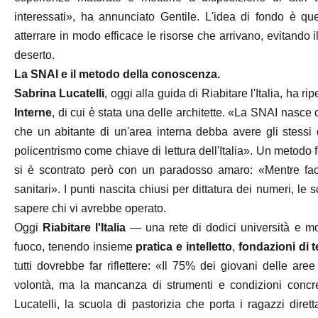
interessati», ha annunciato Gentile. L'idea di fondo è q
atterrare in modo efficace le risorse che arrivano, evitando i
deserto.
La SNAI e il metodo della conoscenza.
Sabrina Lucatelli
, oggi alla guida di Riabitare l'Italia, ha ri
Interne
, di cui è stata una delle architette. «La SNAI nasce co
che un abitante di un'area interna debba avere gli stessi di
policentrismo come chiave di lettura dell'Italia». Un metodo f
si è scontrato però con un paradosso amaro: «Mentre fac
sanitari». I punti nascita chiusi per dittatura dei numeri, le 
sapere chi vi avrebbe operato.
Oggi
Riabitare l'Italia
— una rete di dodici università e mo
fuoco, tenendo insieme
pratica e intelletto
,
fondazioni di 
tutti dovrebbe far riflettere: «Il 75% dei giovani delle ar
volontà, ma la mancanza di strumenti e condizioni concre
Lucatelli, la scuola di pastorizia che porta i ragazzi dire