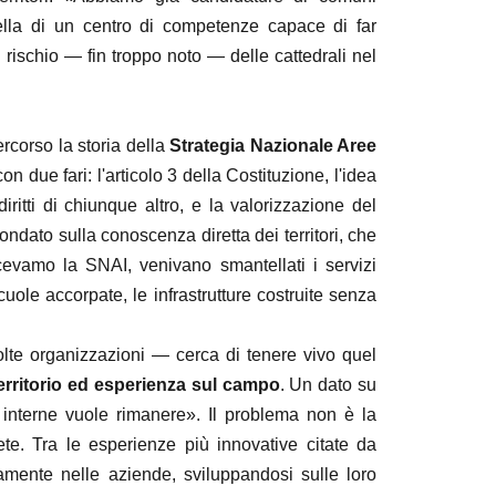
uella di un centro di competenze capace di far
l rischio — fin troppo noto — delle cattedrali nel
percorso la storia della
Strategia Nazionale Aree
n due fari: l'articolo 3 della Costituzione, l'idea
ritti di chiunque altro, e la valorizzazione del
ondato sulla conoscenza diretta dei territori, che
evamo la SNAI, venivano smantellati i servizi
scuole accorpate, le infrastrutture costruite senza
lte organizzazioni — cerca di tenere vivo quel
territorio ed esperienza sul campo
. Un dato su
ee interne vuole rimanere». Il problema non è la
te. Tra le esperienze più innovative citate da
ttamente nelle aziende, sviluppandosi sulle loro