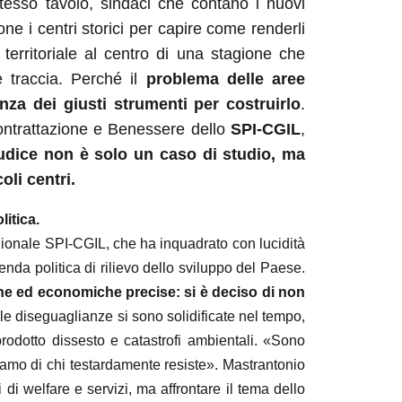
 stesso tavolo, sindaci che contano i nuovi
one i centri storici per capire come renderli
e territoriale al centro di una stagione che
re traccia. Perché il
problema delle aree
za dei giusti strumenti per costruirlo
.
ntrattazione e Benessere dello
SPI-CGIL
,
udice non è solo un caso di studio, ma
oli centri.
itica.
zionale SPI-CGIL, che ha inquadrato con lucidità
nda politica di rilievo dello sviluppo del Paese.
che ed economiche precise: si è deciso di non
i le diseguaglianze si sono solidificate nel tempo,
rodotto dissesto e catastrofi ambientali. «Sono
iamo di chi testardamente resiste». Mastrantonio
i welfare e servizi, ma affrontare il tema dello