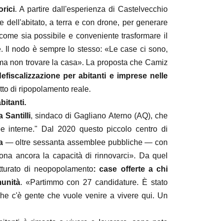
orici
. A partire dall'esperienza di Castelvecchio
e dell'abitato, a terra e con drone, per generare
come sia possibile e conveniente trasformare il
e. Il nodo è sempre lo stesso: «Le case ci sono,
a non trovare la casa». La proposta che Camiz
defiscalizzazione per abitanti e imprese nelle
tto di ripopolamento reale.
bitanti.
 Santilli
, sindaco di Gagliano Aterno (AQ), che
ee interne." Dal 2020 questo piccolo centro di
a
— oltre sessanta assemblee pubbliche — con
ziona ancora la capacità di rinnovarci». Da quel
tturato di neopopolamento
: case offerte a chi
munità
. «Partimmo con 27 candidature. È stato
 che c'è gente che vuole venire a vivere qui. Un