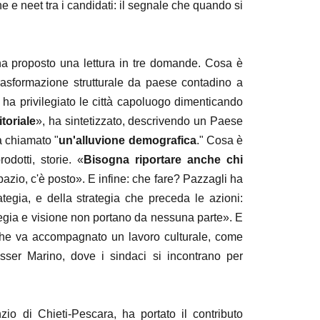
e e neet tra i candidati: il segnale che quando si
 ha proposto una lettura in tre domande. Cosa è
trasformazione strutturale da paese contadino a
ha privilegiato le città capoluogo dimenticando
itoriale
», ha sintetizzato, descrivendo un Paese
a chiamato "
un'alluvione demografica
." Cosa è
dotti, storie. «
Bisogna riportare anche chi
pazio, c'è posto». E infine: che fare? Pazzagli ha
ategia, e della strategia che preceda le azioni:
tegia e visione non portano da nessuna parte». E
iche va accompagnato un lavoro culturale, come
sser Marino, dove i sindaci si incontrano per
zio di Chieti-Pescara, ha portato il contributo