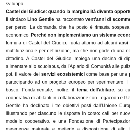
sviluppo.
Castel del Giudice: quando la marginalità diventa opport
Il sindaco
Lino Gentile
ha raccontato
vent'anni di scom
per perso. La domanda che ha posto è rimasta sospesa nel
economico.
Perché non implementiamo un sistema econom
formula di Castel del Giudice ruota attorno ad alcuni
assi 
multifunzionale per definizione, ma che non gode di una n
cittadino. A Castel del Giudice impiega una decina di dip
alimentare allo scuolabus, dall'Apiario di Comunità alle puliz
poi, il valore dei
servizi ecosistemici
come base per una
partecipando ad un progetto europeo per sperimentare il 
bosco. Fondamentale, inoltre, il
tema dell'abitare
, su c
cooperativa di abitanti in collaborazione con Legacoop e l'U
Gentile ha declinato i tre obiettivi posti dall'Unione Europ
illustrando per ciascuno le risposte in corso: call per nuov
modello cooperativo, e una Fondazione di Partecipazione
esperienze maturate e metterle a disposizione di altri 