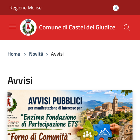
Salta al contenuto principale
Regione Molise
Comune di Castel del Giudice
Home
>
Novità
>
Avvisi
Avvisi