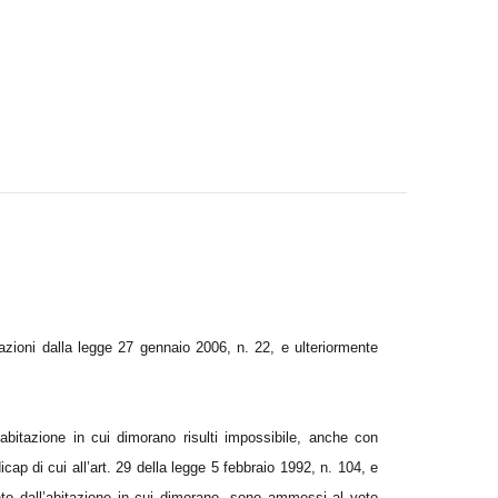
cazioni dalla legge 27 gennaio 2006, n. 22, e ulteriormente
ll’abitazione in cui dimorano risulti impossibile, anche con
icap di cui all’art. 29 della legge 5 febbraio 1992, n. 104, e
ento dall’abitazione in cui dimorano, sono ammessi al voto