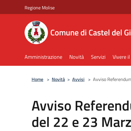
Salta al contenuto principale
Regione Molise
Comune di Castel del G
Amministrazione
Novità
Servizi
Vivere 
Home
>
Novità
>
Avvisi
>
Avviso Referendum 
Avviso Referend
del 22 e 23 Marz