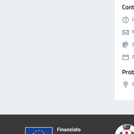
Cont
Prob