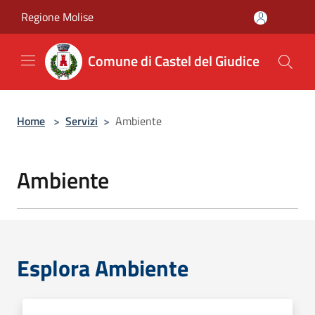
Salta al contenuto principale
Regione Molise
Comune di Castel del Giudice
Home
>
Servizi
>
Ambiente
Ambiente
Esplora Ambiente