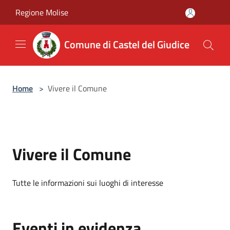
Salta al contenuto principale
Regione Molise
Comune di Castel del Giudice
Home
>
Vivere il Comune
Vivere il Comune
Tutte le informazioni sui luoghi di interesse
Eventi in evidenza