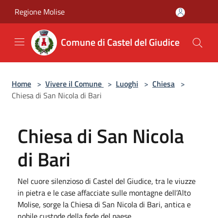
Salta al contenuto principale
Regione Molise
Comune di Castel del Giudice
Home
>
Vivere il Comune
>
Luoghi
>
Chiesa
>
Chiesa di San Nicola di Bari
Chiesa di San Nicola
di Bari
Nel cuore silenzioso di Castel del Giudice, tra le viuzze
in pietra e le case affacciate sulle montagne dell’Alto
Molise, sorge la Chiesa di San Nicola di Bari, antica e
nobile custode della fede del paese.