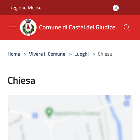
Salta al contenuto principale
Regione Molise
Comune di Castel del Giudice
Home
>
Vivere il Comune
>
Luoghi
>
Chiesa
Chiesa