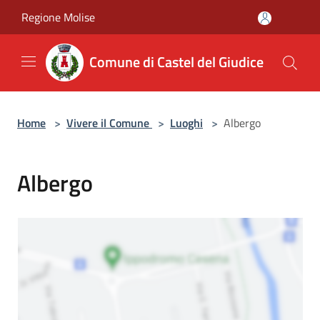
Salta al contenuto principale
Regione Molise
Comune di Castel del Giudice
Home
>
Vivere il Comune
>
Luoghi
>
Albergo
Albergo