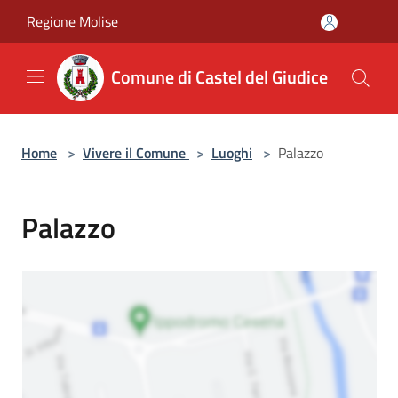
Salta al contenuto principale
Regione Molise
Comune di Castel del Giudice
Home
>
Vivere il Comune
>
Luoghi
>
Palazzo
Palazzo