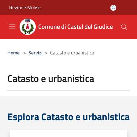
Salta al contenuto principale
Regione Molise
Comune di Castel del Giudice
Home
>
Servizi
>
Catasto e urbanistica
Catasto e urbanistica
Esplora Catasto e urbanistica