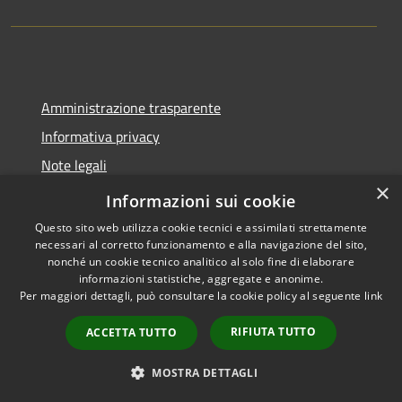
Amministrazione trasparente
Informativa privacy
Note legali
×
Dichiarazione di accessibilità
Informazioni sui cookie
Questo sito web utilizza cookie tecnici e assimilati strettamente
necessari al corretto funzionamento e alla navigazione del sito,
nonché un cookie tecnico analitico al solo fine di elaborare
informazioni statistiche, aggregate e anonime.
RSS
Copyright © 2026 • Comune di
Per maggiori dettagli, può consultare la cookie policy al seguente
link
Accessibilità
Castel del Giudice • Powered by
Privacy
Municipium
Accesso
•
RIFIUTA TUTTO
ACCETTA TUTTO
Cookie
redazione
Mappa del sito
MOSTRA DETTAGLI