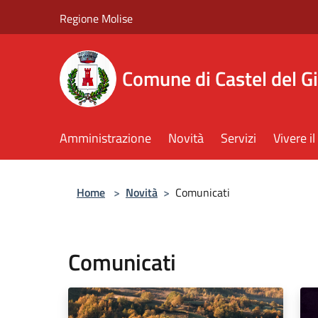
Salta al contenuto principale
Regione Molise
Comune di Castel del G
Amministrazione
Novità
Servizi
Vivere 
Home
>
Novità
>
Comunicati
Comunicati