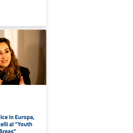
dice in Europa,
elli al “Youth
 Areas”