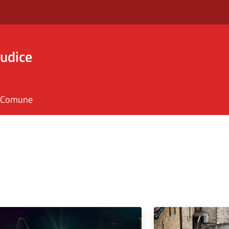
iudice
il Comune