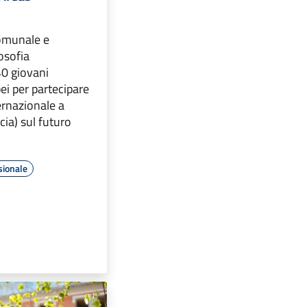
comunale e
losofia
40 giovani
pei per partecipare
ernazionale a
ia) sul futuro
sionale