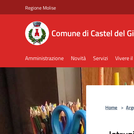
Salta al contenuto principale
Regione Molise
Comune di Castel del G
Amministrazione
Novità
Servizi
Vivere 
Home
>
Arg