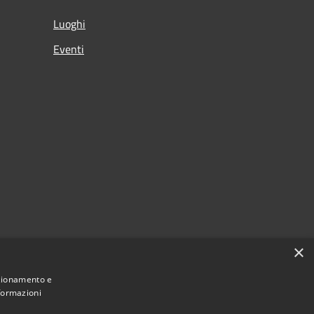
Luoghi
Eventi
×
nzionamento e
nformazioni