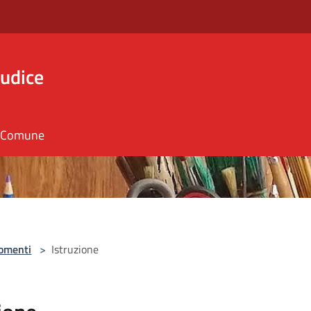
iudice
il Comune
omenti
>
Istruzione