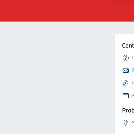
Cont
Prob