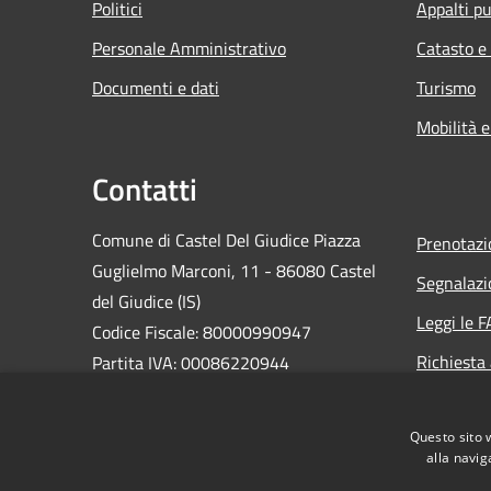
Politici
Appalti pu
Personale Amministrativo
Catasto e
Documenti e dati
Turismo
Mobilità e
Contatti
Comune di Castel Del Giudice Piazza
Prenotaz
Guglielmo Marconi, 11 - 86080 Castel
Segnalazi
del Giudice (IS)
Leggi le 
Codice Fiscale: 80000990947
Richiesta
Partita IVA: 00086220944
PEC:
casteldelgiudice@pec.it
Centralino Unico: +39 0865 946130
Questo sito 
alla navig