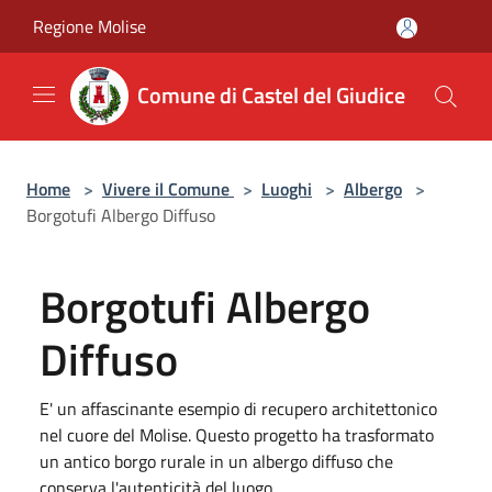
Salta al contenuto principale
Regione Molise
Comune di Castel del Giudice
Home
>
Vivere il Comune
>
Luoghi
>
Albergo
>
Borgotufi Albergo Diffuso
Borgotufi Albergo
Diffuso
E' un affascinante esempio di recupero architettonico
nel cuore del Molise. Questo progetto ha trasformato
un antico borgo rurale in un albergo diffuso che
conserva l'autenticità del luogo.