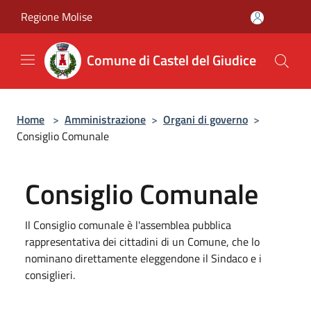
Salta al contenuto principale
Regione Molise
Comune di Castel del Giudice
Home
>
Amministrazione
>
Organi di governo
>
Consiglio Comunale
Consiglio Comunale
Il Consiglio comunale è l'assemblea pubblica
rappresentativa dei cittadini di un Comune, che lo
nominano direttamente eleggendone il Sindaco e i
consiglieri.