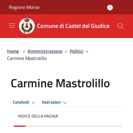
Salta al contenuto principale
Regione Molise
Comune di Castel del Giudice
Home
>
Amministrazione
>
Politici
>
Carmine Mastrolillo
Carmine Mastrolillo
Condividi
Vedi azioni
INDICE DELLA PAGINA