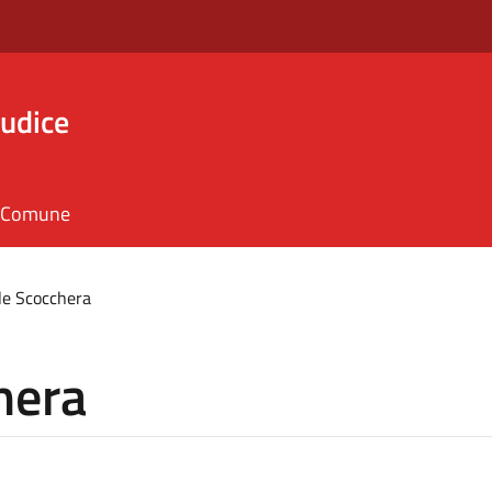
iudice
il Comune
e Scocchera
hera