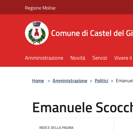
Salta al contenuto principale
Regione Molise
Comune di Castel del G
Amministrazione
Novità
Servizi
Vivere 
Home
>
Amministrazione
>
Politici
>
Emanuel
Emanuele Scocc
INDICE DELLA PAGINA