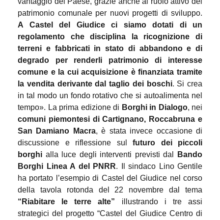
vantaggio del Paese, grazie anche al ruolo attivo del
patrimonio comunale per nuovi progetti di sviluppo.
A Castel del Giudice ci siamo dotati di un
regolamento che disciplina la ricognizione di
terreni e fabbricati in stato di abbandono e di
degrado per renderli patrimonio di interesse
comune e la cui acquisizione è finanziata tramite
la vendita derivante dal taglio dei boschi
. Si crea
in tal modo un fondo rotativo che si autoalimenta nel
tempo». La prima edizione di
Borghi in Dialogo
, nei
comuni piemontesi di Cartignano, Roccabruna e
San Damiano Macra
, è stata invece occasione di
discussione e riflessione sul
futuro dei piccoli
borghi
alla luce degli interventi previsti dal
Bando
Borghi Linea A del PNRR
. Il sindaco Lino Gentile
ha portato l’esempio di Castel del Giudice nel corso
della tavola rotonda del 22 novembre dal tema
“Riabitare le terre alte”
illustrando i tre assi
strategici del
progetto “Castel del Giudice Centro di