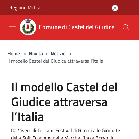
Salta al contenuto principale
Regione Molise
Comune di Castel del Giudice
Home
>
Novità
>
Notizie
>
Il modello Castel del Giudice attraversa l’Italia
Il modello Castel del
Giudice attraversa
l’Italia
Da Vivere di Turismo Festival di Rimini alle Giornate
della Soft Economy nelle Marche, fino a Borghi in