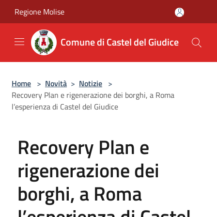
Salta al contenuto principale
Regione Molise
Comune di Castel del Giudice
Home
>
Novità
>
Notizie
>
Recovery Plan e rigenerazione dei borghi, a Roma
l’esperienza di Castel del Giudice
Recovery Plan e
rigenerazione dei
borghi, a Roma
l’esperienza di Castel