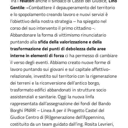
Tra i
relatori
anche il sindaco di Castel del Giudice,
Lino
Gentile
: «Combattere il depauperamento del territorio
e lo spopolamento creando lavoro e nuovi servizi è
l’obiettivo della nostra strategia – ha spiegato nel
corso del suo intervento il primo cittadino -.
Abbandonare la forma di vittimismo rinunciatario
puntando alla
sfida della valorizzazione e della
trasformazione dei punti di debolezza delle aree
interne in elementi di forza
ci ha permesso di cambiare
il verso degli eventi. Abbiamo creato nuove forme di
lavoro puntando sui giovani e sul capitale affettivo-
relazionale, investito sul territorio con la rigenerazione
dei terreni e la riconversione dell’antico borgo,
trasformato edifici abbandonati in strutture socio
assistenziali e sanitarie. Oggi la nuova linfa
rappresentata dall’assegnazione dei fondi del Bando
Borghi PNRR – Linea A per il Progetto Castel del
Giudice Centro di (Ri)generazione dell’Appennino,
costituito da un team guidato dall’ing. Rosita Levrieri,