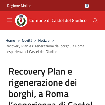
Salta al contenuto principale
Regione Molise
Comune di Castel del Giudice
Home
>
Novità
>
Notizie
>
Recovery Plan e rigenerazione dei borghi, a Roma
l’esperienza di Castel del Giudice
Recovery Plan e
rigenerazione dei
borghi, a Roma
l’esperienza di Castel