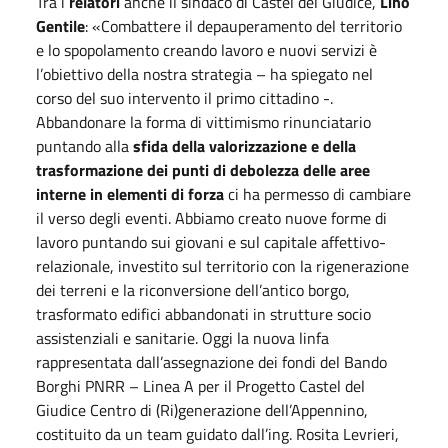
Tra i
relatori
anche il sindaco di Castel del Giudice,
Lino
Gentile
: «Combattere il depauperamento del territorio
e lo spopolamento creando lavoro e nuovi servizi è
l’obiettivo della nostra strategia – ha spiegato nel
corso del suo intervento il primo cittadino -.
Abbandonare la forma di vittimismo rinunciatario
puntando alla
sfida della valorizzazione e della
trasformazione dei punti di debolezza delle aree
interne in elementi di forza
ci ha permesso di cambiare
il verso degli eventi. Abbiamo creato nuove forme di
lavoro puntando sui giovani e sul capitale affettivo-
relazionale, investito sul territorio con la rigenerazione
dei terreni e la riconversione dell’antico borgo,
trasformato edifici abbandonati in strutture socio
assistenziali e sanitarie. Oggi la nuova linfa
rappresentata dall’assegnazione dei fondi del Bando
Borghi PNRR – Linea A per il Progetto Castel del
Giudice Centro di (Ri)generazione dell’Appennino,
costituito da un team guidato dall’ing. Rosita Levrieri,