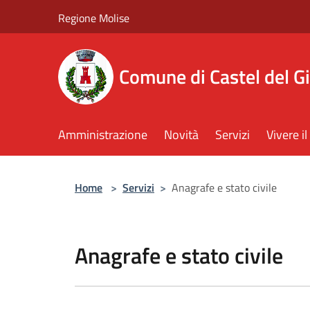
Salta al contenuto principale
Regione Molise
Comune di Castel del G
Amministrazione
Novità
Servizi
Vivere 
Home
>
Servizi
>
Anagrafe e stato civile
Anagrafe e stato civile