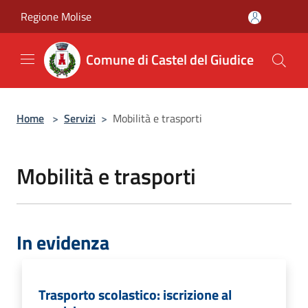
Salta al contenuto principale
Regione Molise
Comune di Castel del Giudice
Home
>
Servizi
>
Mobilità e trasporti
Mobilità e trasporti
In evidenza
Trasporto scolastico: iscrizione al