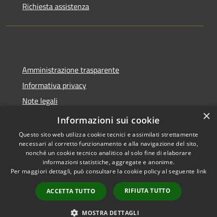
Richiesta assistenza
Amministrazione trasparente
Informativa privacy
Note legali
×
Dichiarazione di accessibilità
Informazioni sui cookie
Questo sito web utilizza cookie tecnici e assimilati strettamente
necessari al corretto funzionamento e alla navigazione del sito,
nonché un cookie tecnico analitico al solo fine di elaborare
informazioni statistiche, aggregate e anonime.
RSS
Copyright © 2026 • Comune di
Per maggiori dettagli, può consultare la cookie policy al seguente
link
Accessibilità
Castel del Giudice • Powered by
Privacy
Municipium
Accesso
•
RIFIUTA TUTTO
ACCETTA TUTTO
Cookie
redazione
Mappa del sito
MOSTRA DETTAGLI