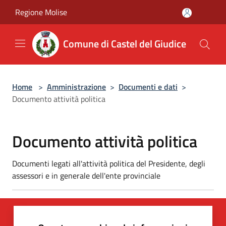
Salta al contenuto principale
Regione Molise
Comune di Castel del Giudice
Home
>
Amministrazione
>
Documenti e dati
>
Documento attività politica
Documento attività politica
Documenti legati all'attività politica del Presidente, degli
assessori e in generale dell'ente provinciale