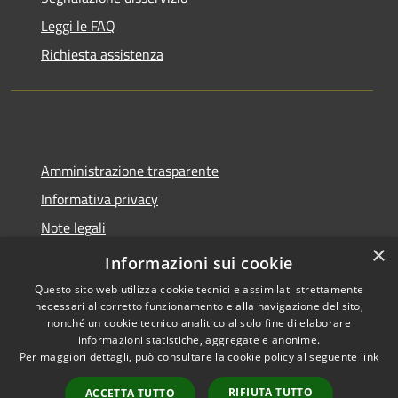
Leggi le FAQ
Richiesta assistenza
Amministrazione trasparente
Informativa privacy
Note legali
×
Dichiarazione di accessibilità
Informazioni sui cookie
Questo sito web utilizza cookie tecnici e assimilati strettamente
necessari al corretto funzionamento e alla navigazione del sito,
nonché un cookie tecnico analitico al solo fine di elaborare
informazioni statistiche, aggregate e anonime.
RSS
Copyright © 2026 • Comune di
Per maggiori dettagli, può consultare la cookie policy al seguente
link
Accessibilità
Castel del Giudice • Powered by
Privacy
Municipium
Accesso
•
RIFIUTA TUTTO
ACCETTA TUTTO