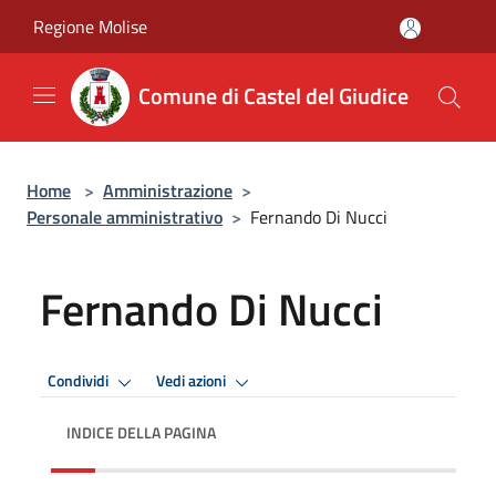
Salta al contenuto principale
Regione Molise
Comune di Castel del Giudice
Home
>
Amministrazione
>
Personale amministrativo
>
Fernando Di Nucci
Fernando Di Nucci
Condividi
Vedi azioni
INDICE DELLA PAGINA