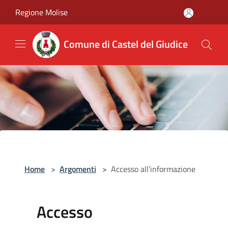
Salta al contenuto principale
Regione Molise
Comune di Castel del Giudice
Home
>
Argomenti
>
Accesso all'informazione
Accesso