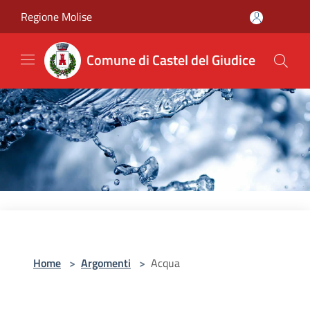
Salta al contenuto principale
Regione Molise
Comune di Castel del Giudice
Home
>
Argomenti
>
Acqua