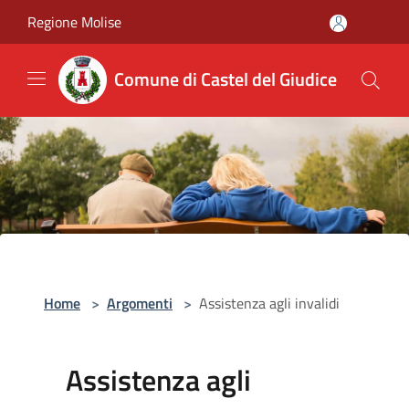
Salta al contenuto principale
Regione Molise
Comune di Castel del Giudice
Home
>
Argomenti
>
Assistenza agli invalidi
Assistenza agli