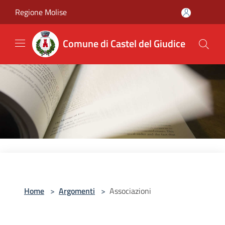
Salta al contenuto principale
Regione Molise
Comune di Castel del Giudice
Home
>
Argomenti
>
Associazioni