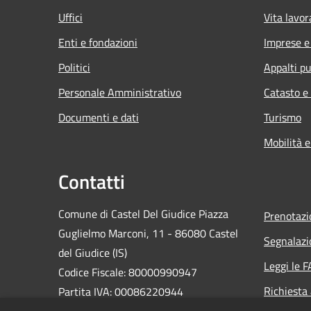
Uffici
Vita lavor
Enti e fondazioni
Imprese 
Politici
Appalti pu
Personale Amministrativo
Catasto e
Documenti e dati
Turismo
Mobilità e
Contatti
Comune di Castel Del Giudice Piazza
Prenotaz
Guglielmo Marconi, 11 - 86080 Castel
Segnalazi
del Giudice (IS)
Leggi le 
Codice Fiscale: 80000990947
Richiesta
Partita IVA: 00086220944
PEC:
casteldelgiudice@pec.it