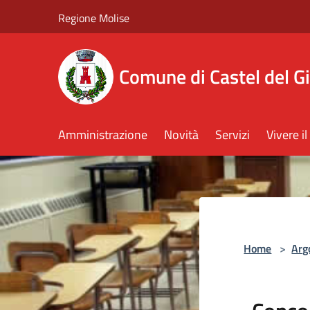
Salta al contenuto principale
Regione Molise
Comune di Castel del G
Amministrazione
Novità
Servizi
Vivere 
Home
>
Arg