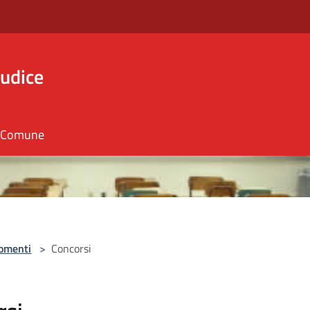
iudice
il Comune
omenti
>
Concorsi