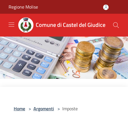
Salta al contenuto principale
Regione Molise
Comune di Castel del Giudice
Home
>
Argomenti
>
Imposte