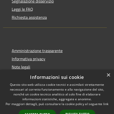
Segnalazione disservizio
Leggi le FAQ
Richiesta assistenza
Amministrazione trasparente
Informativa privacy
Note legali
×
Dichiarazione di accessibilità
Informazioni sui cookie
Questo sito web utilizza cookie tecnici e assimilati strettamente
necessari al corretto funzionamento e alla navigazione del sito,
nonché un cookie tecnico analitico al solo fine di elaborare
informazioni statistiche, aggregate e anonime.
RSS
Copyright © 2026 • Comune di
Per maggiori dettagli, può consultare la cookie policy al seguente
link
Accessibilità
Castel del Giudice • Powered by
Privacy
Municipium
Accesso
•