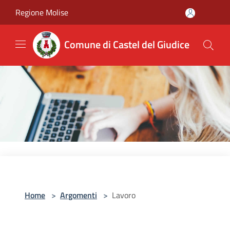
Salta al contenuto principale
Regione Molise
Comune di Castel del Giudice
Home
>
Argomenti
>
Lavoro