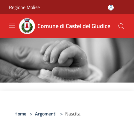
Salta al contenuto principale
Regione Molise
Comune di Castel del Giudice
Home
>
Argomenti
>
Nascita