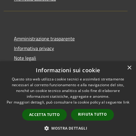
Amministrazione trasparente
Informativa privacy
Note legali
×
Dichiarazione di accessibilità
Informazioni sui cookie
Questo sito web utilizza cookie tecnici e assimilati strettamente
necessari al corretto funzionamento e alla navigazione del sito,
nonché un cookie tecnico analitico al solo fine di elaborare
informazioni statistiche, aggregate e anonime.
RSS
Copyright © 2026 • Comune di
Per maggiori dettagli, può consultare la cookie policy al seguente
link
Accessibilità
Castel del Giudice • Powered by
Privacy
Municipium
Accesso
•
RIFIUTA TUTTO
ACCETTA TUTTO
Cookie
redazione
Mappa del sito
MOSTRA DETTAGLI