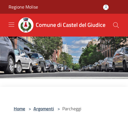
Salta al contenuto principale
Regione Molise
Comune di Castel del Giudice
Home
>
Argomenti
>
Parcheggi