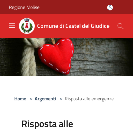
Salta al contenuto principale
Regione Molise
Comune di Castel del Giudice
Home
>
Argomenti
>
Risposta alle emergenze
Risposta alle