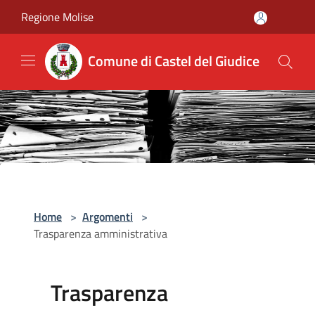
Salta al contenuto principale
Regione Molise
Comune di Castel del Giudice
Home
>
Argomenti
>
Trasparenza amministrativa
Trasparenza