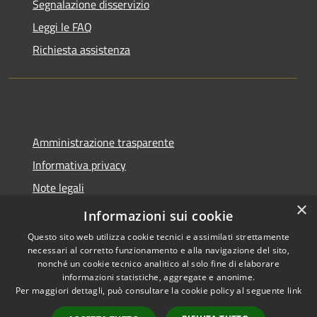
Segnalazione disservizio
Leggi le FAQ
Richiesta assistenza
Amministrazione trasparente
Informativa privacy
Note legali
×
Dichiarazione di accessibilità
Informazioni sui cookie
Questo sito web utilizza cookie tecnici e assimilati strettamente
necessari al corretto funzionamento e alla navigazione del sito,
nonché un cookie tecnico analitico al solo fine di elaborare
informazioni statistiche, aggregate e anonime.
RSS
Copyright © 2026 • Comune di
Per maggiori dettagli, può consultare la cookie policy al seguente
link
Accessibilità
Castel del Giudice • Powered by
Privacy
Municipium
Accesso
•