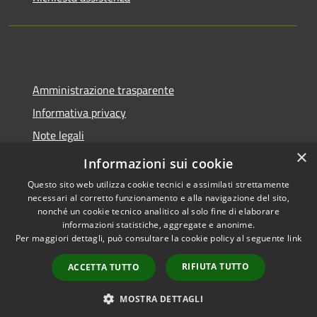
Amministrazione trasparente
Informativa privacy
Note legali
×
Dichiarazione di accessibilità
Informazioni sui cookie
Questo sito web utilizza cookie tecnici e assimilati strettamente
necessari al corretto funzionamento e alla navigazione del sito,
nonché un cookie tecnico analitico al solo fine di elaborare
informazioni statistiche, aggregate e anonime.
RSS
Copyright © 2026 • Comune di
Per maggiori dettagli, può consultare la cookie policy al seguente
link
Accessibilità
Castel del Giudice • Powered by
Privacy
Municipium
Accesso
•
RIFIUTA TUTTO
ACCETTA TUTTO
Cookie
redazione
Mappa del sito
MOSTRA DETTAGLI