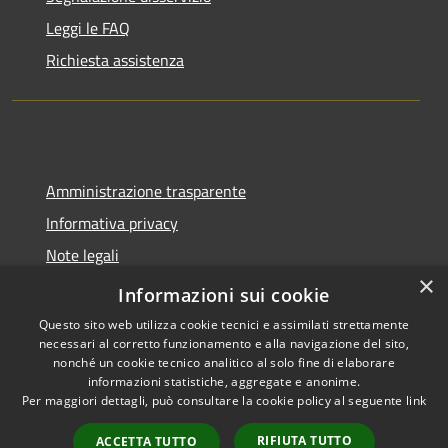
Leggi le FAQ
Richiesta assistenza
Amministrazione trasparente
Informativa privacy
Note legali
×
Dichiarazione di accessibilità
Informazioni sui cookie
Questo sito web utilizza cookie tecnici e assimilati strettamente
necessari al corretto funzionamento e alla navigazione del sito,
nonché un cookie tecnico analitico al solo fine di elaborare
informazioni statistiche, aggregate e anonime.
RSS
Copyright © 2026 • Comune di
Per maggiori dettagli, può consultare la cookie policy al seguente
link
Accessibilità
Castel del Giudice • Powered by
Privacy
Municipium
Accesso
•
RIFIUTA TUTTO
ACCETTA TUTTO