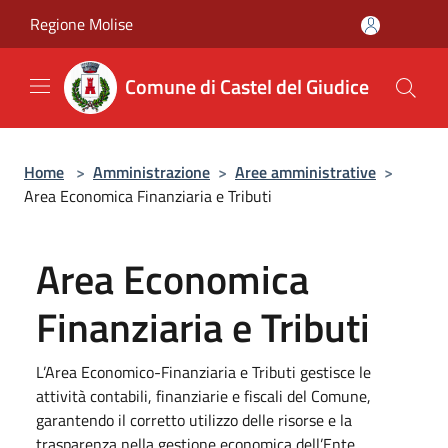
Salta al contenuto principale
Regione Molise
Comune di Castel del Giudice
Home
>
Amministrazione
>
Aree amministrative
>
Area Economica Finanziaria e Tributi
Area Economica
Finanziaria e Tributi
L’Area Economico-Finanziaria e Tributi gestisce le
attività contabili, finanziarie e fiscali del Comune,
garantendo il corretto utilizzo delle risorse e la
trasparenza nella gestione economica dell’Ente.