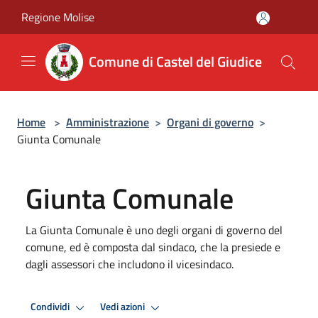
Salta al contenuto principale
Regione Molise
Comune di Castel del Giudice
Home
>
Amministrazione
>
Organi di governo
>
Giunta Comunale
Giunta Comunale
La Giunta Comunale è uno degli organi di governo del
comune, ed è composta dal sindaco, che la presiede e
dagli assessori che includono il vicesindaco.
Condividi
Vedi azioni