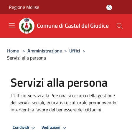
Salta al contenuto principale
Regione Molise
Comune di Castel del Giudice
Home
>
Amministrazione
>
Uffici
>
Servizi alla persona
Servizi alla persona
L’Ufficio Servizi alla Persona si occupa della gestione
dei servizi sociali, educativi e culturali, promuovendo
interventi a favore del benessere dei cittadini.
Condividi
Vedi azioni