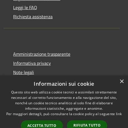
Leggi le FAQ
Richiesta assistenza
Amministrazione trasparente
Informativa privacy
Note legali
×
Dichiarazione di accessibilità
Informazioni sui cookie
Questo sito web utilizza cookie tecnici e assimilati strettamente
necessari al corretto funzionamento e alla navigazione del sito,
nonché un cookie tecnico analitico al solo fine di elaborare
informazioni statistiche, aggregate e anonime.
RSS
Copyright © 2026 • Comune di
Per maggiori dettagli, può consultare la cookie policy al seguente
link
Accessibilità
Castel del Giudice • Powered by
Privacy
Municipium
Accesso
•
RIFIUTA TUTTO
ACCETTA TUTTO