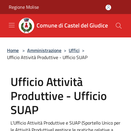
Salta al contenuto principale
Regione Molise
Comune di Castel del Giudice
Home
>
Amministrazione
>
Uffici
>
Ufficio Attività Produttive - Ufficio SUAP
Ufficio Attività
Produttive - Ufficio
SUAP
L’Ufficio Attività Produttive e SUAP (Sportello Unico per
le Attività Produttive) gestisce le pratiche relative a