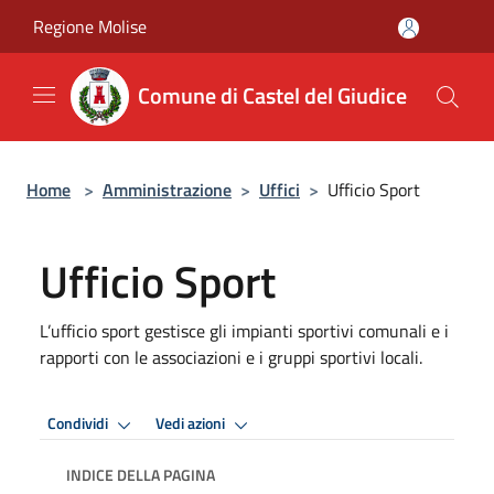
Salta al contenuto principale
Regione Molise
Comune di Castel del Giudice
Home
>
Amministrazione
>
Uffici
>
Ufficio Sport
Ufficio Sport
L’ufficio sport gestisce gli impianti sportivi comunali e i
rapporti con le associazioni e i gruppi sportivi locali.
Condividi
Vedi azioni
INDICE DELLA PAGINA