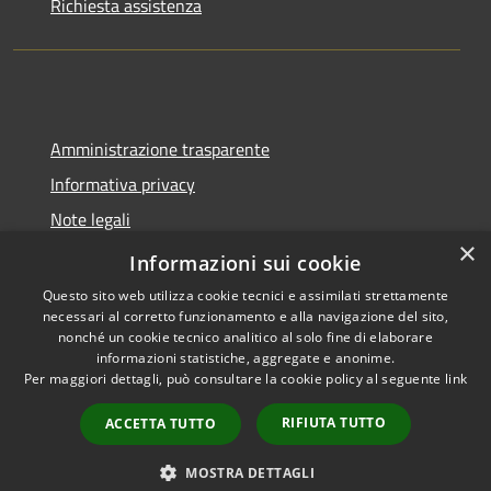
Richiesta assistenza
Amministrazione trasparente
Informativa privacy
Note legali
×
Dichiarazione di accessibilità
Informazioni sui cookie
Questo sito web utilizza cookie tecnici e assimilati strettamente
necessari al corretto funzionamento e alla navigazione del sito,
nonché un cookie tecnico analitico al solo fine di elaborare
informazioni statistiche, aggregate e anonime.
RSS
Copyright © 2026 • Comune di
Per maggiori dettagli, può consultare la cookie policy al seguente
link
Accessibilità
Castel del Giudice • Powered by
Privacy
Municipium
Accesso
•
RIFIUTA TUTTO
ACCETTA TUTTO
Cookie
redazione
Mappa del sito
MOSTRA DETTAGLI