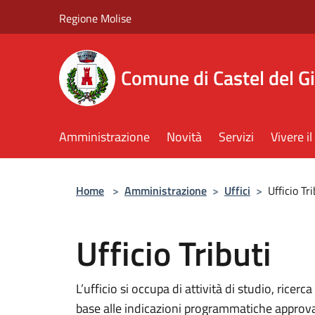
Salta al contenuto principale
Regione Molise
Comune di Castel del G
Amministrazione
Novità
Servizi
Vivere 
Home
>
Amministrazione
>
Uffici
>
Ufficio Tri
Ufficio Tributi
L’ufficio si occupa di attività di studio, ricerc
base alle indicazioni programmatiche approv