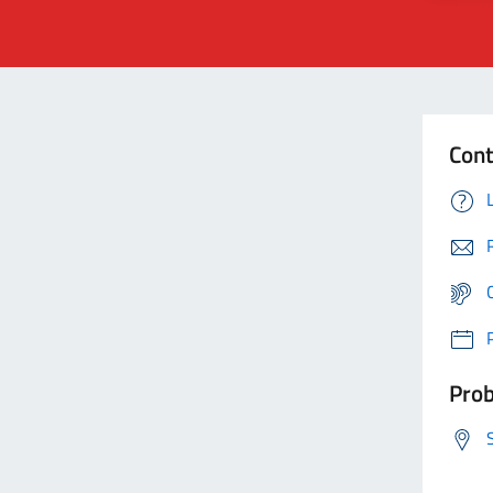
Cont
Prob