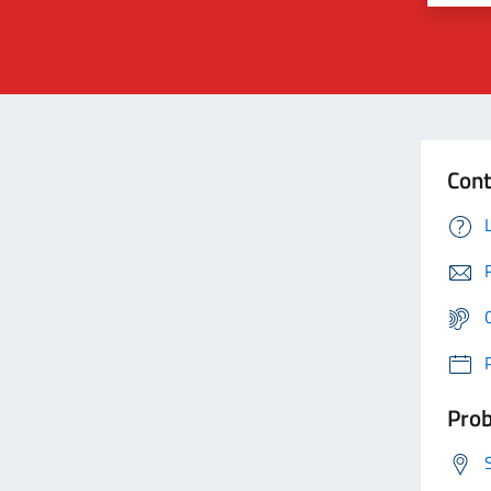
Cont
Prob