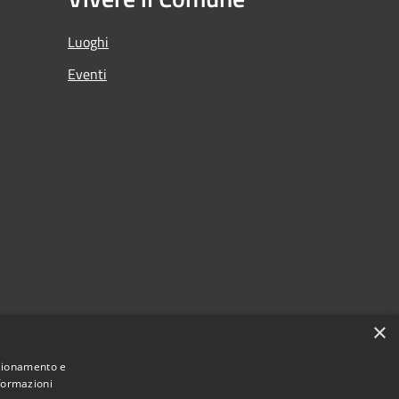
Luoghi
Eventi
×
nzionamento e
nformazioni