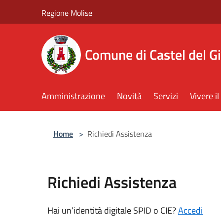
Salta al contenuto principale
Regione Molise
Comune di Castel del G
Amministrazione
Novità
Servizi
Vivere 
Home
>
Richiedi Assistenza
Richiedi Assistenza
Hai un’identità digitale SPID o CIE?
Accedi