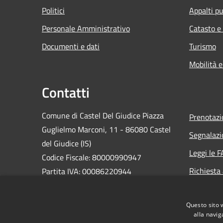
Politici
Appalti pu
Personale Amministrativo
Catasto e
Documenti e dati
Turismo
Mobilità e
Contatti
Comune di Castel Del Giudice Piazza
Prenotaz
Guglielmo Marconi, 11 - 86080 Castel
Segnalazi
del Giudice (IS)
Leggi le 
Codice Fiscale: 80000990947
Richiesta
Partita IVA: 00086220944
PEC:
casteldelgiudice@pec.it
Centralino Unico: +39 0865 946130
Questo sito 
alla navig