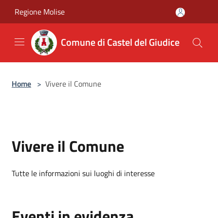
Salta al contenuto principale
Regione Molise
Comune di Castel del Giudice
Home
>
Vivere il Comune
Vivere il Comune
Tutte le informazioni sui luoghi di interesse
Eventi in evidenza