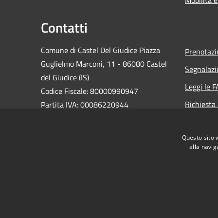
Contatti
Comune di Castel Del Giudice Piazza
Prenotaz
Guglielmo Marconi, 11 - 86080 Castel
Segnalazi
del Giudice (IS)
Leggi le 
Codice Fiscale: 80000990947
Richiesta
Partita IVA: 00086220944
PEC:
casteldelgiudice@pec.it
Centralino Unico: +39 0865 946130
Questo sito 
alla navig
RSS
Accessibilità
Privacy
Cookie
Mappa de