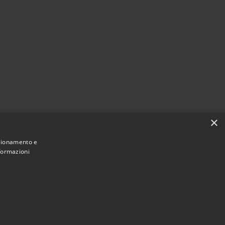
×
nzionamento e
nformazioni
Municipium
Accesso
di Castel del Giudice • Powered by
•
redazione