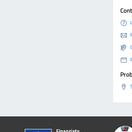
Cont
Prob