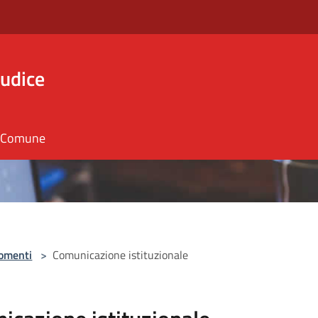
iudice
il Comune
omenti
>
Comunicazione istituzionale