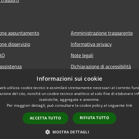
ione appuntamento
Amministrazione trasparente
one disservizio
Informativa privacy
FAQ
Note legali
 assistenza
Dichiarazione di accessibilità
Informazioni sui cookie
web utilizza cookie tecnici e assimilati strettamente necessari al corretto fu
azione del sito, nonché un cookie tecnico analitico al solo fine di elaborare i
statistiche, aggregate e anonime.
Per maggiori dettagli, può consultare la cookie policy al seguente
link
RIFIUTA TUTTO
ACCETTA TUTTO
l sito
Copyright © 2026 • Comune 
MOSTRA DETTAGLI