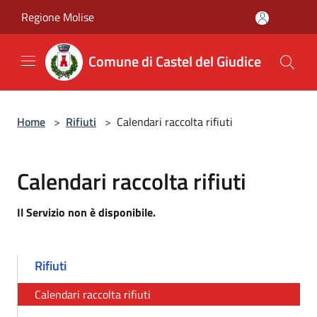
Salta al contenuto principale
Regione Molise
Comune di Castel del Giudice
Home
>
Rifiuti
>
Calendari raccolta rifiuti
Calendari raccolta rifiuti
Il Servizio non è disponibile.
Rifiuti
Calendari raccolta rifiuti