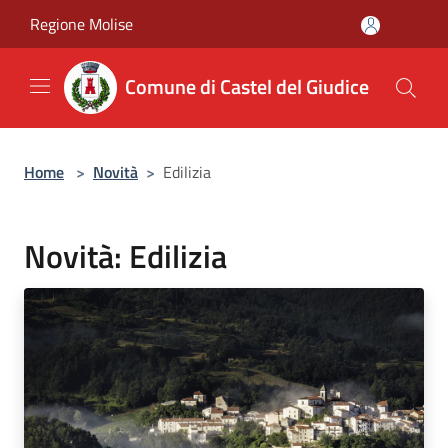
Salta al contenuto principale
Regione Molise
Comune di Castel del Giudice
Home
>
Novità
>
Edilizia
Novità: Edilizia