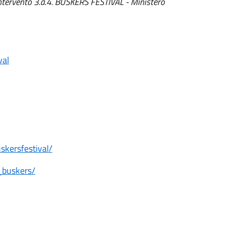
Intervento 3.a.4. BUSKERS FESTIVAL - Ministero
val
skersfestival/
_buskers/