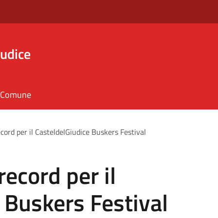
iudice
il Comune
cord per il CasteldelGiudice Buskers Festival
ecord per il
 Buskers Festival