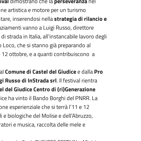
ival
dimostrano che la
perseveranza
nel
one artistica e motore per un turismo
untare, inserendosi nella
strategia di rilancio e
graziamenti vanno a Luigi Russo, direttore
 di strada in Italia, all’instancabile lavoro degli
o Loco, che si stanno già preparando al
 12 ottobre, e a quanti contribuiscono a
dal
Comune di Castel del Giudice
e dalla
Pro
gi Russo di InStrada srl
. Il festival rientra
l del Giudice Centro di (ri)Generazione
dice ha vinto il Bando Borghi del PNRR. La
one esperienziale che si terrà l’11 e 12
li e biologiche del Molise e dell’Abruzzo,
ratori e musica, raccolta delle mele e