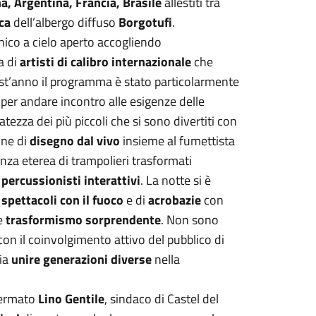
na, Argentina, Francia, Brasile
allestiti tra
ca
dell’albergo diffuso
Borgotufi
.
nico a cielo aperto accogliendo
a di
artisti di calibro internazionale
che
t’anno il programma è stato particolarmente
, per andare incontro alle esigenze delle
tezza dei più piccoli che si sono divertiti con
one di
disegno dal vivo
insieme al fumettista
nza eterea di trampolieri trasformati
i
percussionisti interattivi
. La notte si è
i
spettacoli con il fuoco
e di
acrobazie
con
e
trasformismo sorprendente
. Non sono
on il coinvolgimento attivo del pubblico di
pia
unire generazioni diverse
nella
fermato
Lino Gentile
, sindaco di Castel del