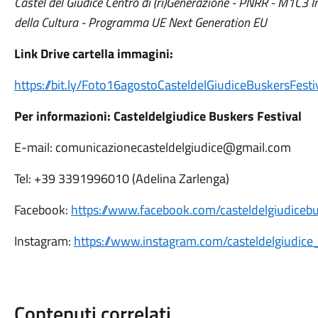
Castel del Giudice Centro di (ri)Generazione - PNRR - M1C3 
della Cultura - Programma UE Next Generation EU
Link Drive cartella immagini:
https://bit.ly/Foto16agostoCasteldelGiudiceBuskersFesti
Per informazioni: Casteldelgiudice Buskers Festival
E-mail: comunicazionecasteldelgiudice@gmail.com
Tel: +39 3391996010 (Adelina Zarlenga)
Facebook:
https://www.facebook.com/casteldelgiudicebu
Instagram:
https://www.instagram.com/casteldelgiudice
Contenuti correlati