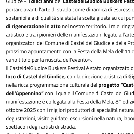
Giudice -. I
dieci anni
del
CasteldelGiudice Buskers Fest
portare avanti l’arte di strada come dinamica di espressi
sostenibile e di qualità sia stata la scelta giusta su cui p
di rigenerazione in atto
nel nostro territorio. I miei rin
artistico e tra i pionieri delle manifestazioni legate all’arte
organizzatori del Comune di Castel del Giudice e della Pr
prossimo appuntamento con la Festa della Mela dell’11 e
vario titolo per la riuscita dell’evento».
Il CasteldelGiudice Buskers Festival è stato organizzato 
loco di Castel del Giudice,
con la direzione artistica di
Gi
nella ricca programmazione culturale del
progetto “Caste
dell’Appennino”
con il quale il Comune di Castel del Giu
manifestazione è collegata alla Festa della Mela, 8° edizi
ottobre 2025 con i migliori produttori di specialità natura
degustazioni, visite guidate, escursioni nella natura, labo
spettacoli degli artisti di strada.