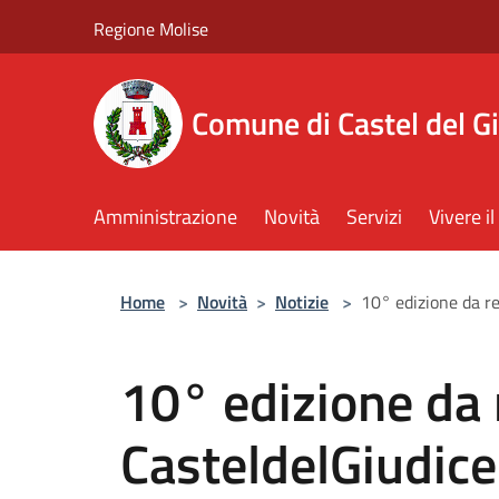
Salta al contenuto principale
Regione Molise
Comune di Castel del G
Amministrazione
Novità
Servizi
Vivere 
Home
>
Novità
>
Notizie
>
10° edizione da re
10° edizione da r
CasteldelGiudice