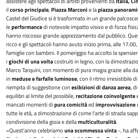
assistere agli spettacoli di artisti provenienti da
Italia, Ci
il
corso principale
,
Piazza Marconi
e la
piazza panorami
Castel del Giudice si è trasformato in un grande palcosce
le
performance
di notevole impatto visivo e di forza fisic
hanno riscosso grande apprezzamento dal pubblico. Ques
ricco e gli spettacoli hanno avuto inizio prima, alle 17.00
famiglie con bambini. Il pomeriggio ha accolto la spensiera
i
giochi di una volta
costruiti in legno, con la dimostrazi
Marco Tarquini, con momenti di pura magia grazie alla da
in
meduse e farfalle luminose
, con il ritmo irresistibile d
riempita di suggestione con
esibizioni di danza aerea
, d
equilibri al limite del possibile,
recitazione coinvolgente
mancati momenti di
pura comicità
ed
improvvisazione
c
tutte le età, a dimostrazione di come l'arte di strada sap
condivisione della gioia e della
multiculturalità
.
«Quest’anno celebriamo
una scommessa vinta
-, ha af